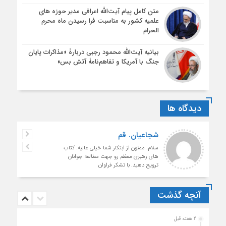
متن کامل پیام آیت‌الله اعرافی مدیر حوزه های
علمیه کشور به مناسبت فرا رسیدن ماه محرم
الحرام
بیانیه آیت‌الله محمود رجبی دربارۀ «مذاکرات پایان
جنگ با آمریکا و تفاهم‌نامۀ آتش بس»
دیدگاه ها
شجاعیان. قم
سلام. ممنون از ابتکار شما خیلی عالیه. کتاب
های رهبری معظم رو جهت مطالعه جوانان
ترویج دهید. با تشکر فراوان
آنچه گذشت
2 هفته قبل