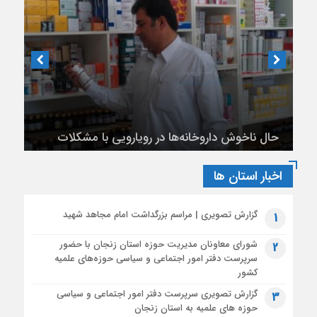
1 ماه قبل
متن کامل پیام آیت‌الله اعرافی مدیر حوزه های علمیه کشور به
مناسبت فرا رسیدن ماه محرم الحرام
1 ماه قبل
بیانیه آیت‌الله محمود رجبی دربارۀ «مذاکرات پایان جنگ با آمریکا
و تفاهم‌نامۀ آتش بس»
دبیر انجمن داروسازان استان تهران
1 ماه قبل
حال ناخوش داروخانه‌ها در رویارویی با مشکلات
تشریح محورهای عملیات تبلیغ محرم توسط سخنگوی قرارگاه بلاغ
مالی
مبین حوزه
اخبار استان ها
گزارش تصویری | مراسم بزرگداشت امام مجاهد شهید
1
شورای معاونان مدیریت حوزه استان زنجان با حضور
2
سرپرست دفتر امور اجتماعی و سیاسی حوزه‌های علمیه
کشور
گزارش تصویری سرپرست دفتر امور اجتماعی و سیاسی
3
حوزه های علمیه به استان زنجان