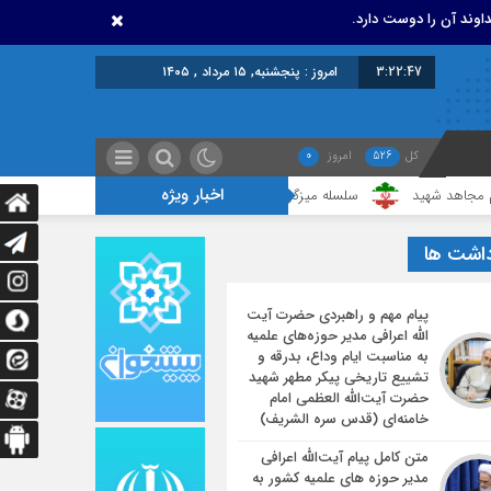
اوند آن را دوست دارد.
3:22:47
امروز : پنجشنبه, ۱۵ مرداد , ۱۴۰۵
کل
526
امروز
0
اخبار ویژه
د
سلسله میزگردهای تخصصی با موضوع خونخواهی و انتقام خون قائد شهید
داشت ها
پیام مهم و راهبردی حضرت آیت
الله اعرافی مدیر حوزه‌های علمیه
به مناسبت ایام وداع، بدرقه و
تشییع تاریخی پیکر مطهر شهید
حضرت آیت‌الله العظمی امام
خامنه‌ای (قدس سره الشریف)
متن کامل پیام آیت‌الله اعرافی
مدیر حوزه های علمیه کشور به