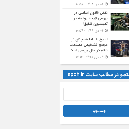
04 دی 1398 - 10:58
نقض قانون اساسی در
بررسی لایحه بودجه در
کمیسیون تلفیق!
04 دی 1398 - 10:54
لوایح FATF همچنان در
مجمع تشخیص مصلحت
نظام در حال بررسی است
03 دی 1398 - 17:14
و در مطالب سایت spoh.ir