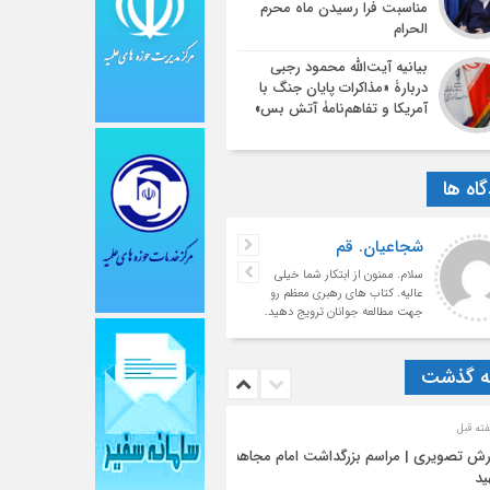
مناسبت فرا رسیدن ماه محرم
الحرام
بیانیه آیت‌الله محمود رجبی
دربارۀ «مذاکرات پایان جنگ با
آمریکا و تفاهم‌نامۀ آتش بس»
اه ها
شجاعیان. قم
سلام. ممنون از ابتکار شما خیلی
عالیه. کتاب های رهبری معظم رو
جهت مطالعه جوانان ترویج دهید.
با تشکر فراوان
ه گذشت
رش تصویری | مراسم بزرگداشت امام مجاهد
ید