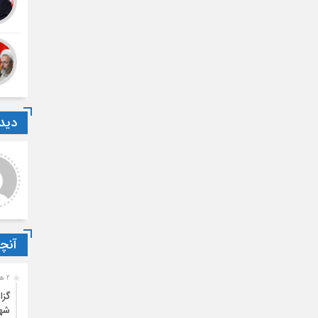
دیدگ
روزی کارشناس مسئول
...
یجی
سلام خیلی خوبه ولی ای کاش
شرکت برای عموم آزادبودوفقط
سلام متاسفانه خیر
مختص حوزه نبود.
آنچ
2 هفته قبل
گزا
شه