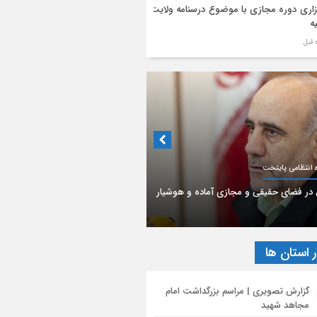
زاری دوره مجازی با موضوع درسنامه ولایت
ه
 کامل پیام آیت‌الله اعرافی مدیر حوزه های
یه کشور به مناسبت فرا رسیدن ماه محرم
رام
نیه آیت‌الله محمود رجبی دربارۀ «مذاکرات
ان جنگ با آمریکا و تفاهم‌نامۀ آتش بس»
جمن داروسازان استان تهران
یح محورهای عملیات تبلیغ محرم توسط
گوی قرارگاه بلاغ مبین حوزه
اخوش داروخانه‌ها در رویارویی با مشکلات
ر استان ها
گزارش تصویری | مراسم بزرگداشت امام
مجاهد شهید