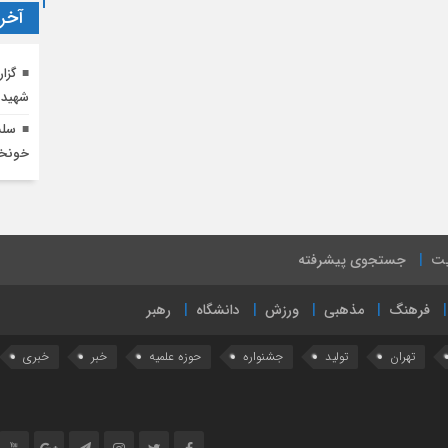
آخری
گزا
شهید
سلس
خونخو
یت
جستجوی پیشرفته
فرهنگ
مذهبی
ورزش
دانشگاه
رهبر
تهران
تولید
جشنواره
حوزه علمیه
خبر
خبری