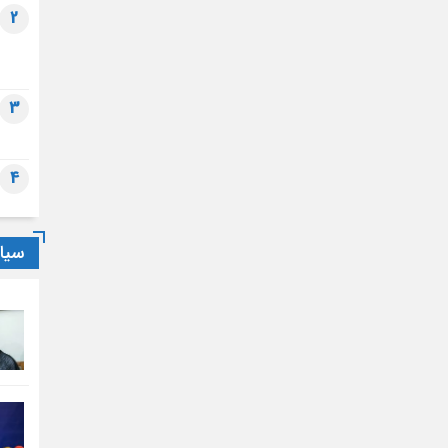
2
3
4
سیا