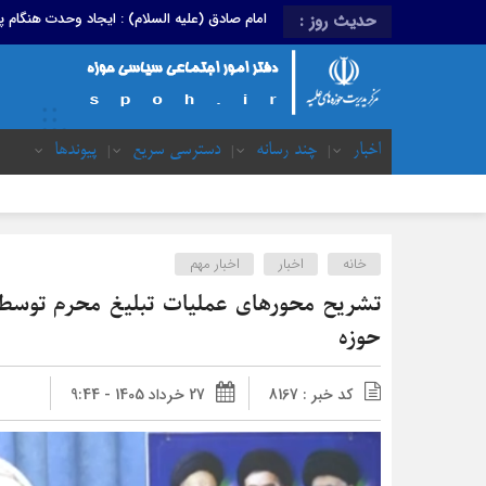
امام صادق (علیه السلام) : ایجاد وحدت هنگام
حدیث روز :
اخبار
چند رسانه
دسترسی سریع
پیوندها
خانه
اخبار
اخبار مهم
تشریح محورهای عملیات تبلیغ محرم توسط 
حوزه
کد خبر : 8167
27 خرداد 1405 - 9:44