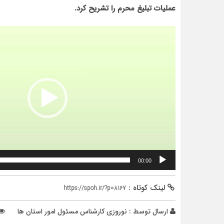
عملیات تبلیغ محرم را تشریح کرد.
نمایشگر
ویدیو
00:00
لینک کوتاه :
https://spoh.ir/?p=8167
ارسال توسط :
نوروزی کارشناس مسئول امور استان ها