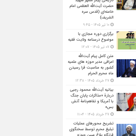
تاریخی پیکر مطهر شهید
حضرت آیت‌الله العظمی امام
خامنه‌ای (قدس سره
الشریف)
10 تیر 1405 - 9:45
برگزاری دوره مجازی با
موضوع درسنامه ولایت فقیه
07 تیر 1405 - 12:07
متن کامل پیام آیت‌الله
اعرافی مدیر حوزه های علمیه
کشور به مناسبت فرا رسیدن
ماه محرم الحرام
27 خرداد 1405 - 12:38
بیانیه آیت‌الله محمود رجبی
دربارۀ «مذاکرات پایان جنگ
با آمریکا و تفاهم‌نامۀ آتش
بس»
27 خرداد 1405 - 11:04
تشریح محورهای عملیات
تبلیغ محرم توسط سخنگوی
قرارگاه بلاغ مبین حوزه