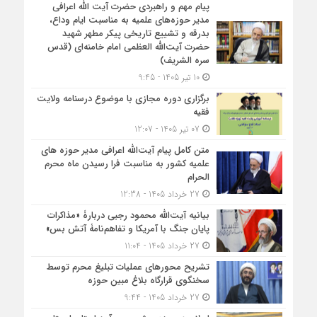
پیام مهم و راهبردی حضرت آیت الله اعرافی
مدیر حوزه‌های علمیه به مناسبت ایام وداع،
بدرقه و تشییع تاریخی پیکر مطهر شهید
حضرت آیت‌الله العظمی امام خامنه‌ای (قدس
سره الشریف)
10 تیر 1405 - 9:45
برگزاری دوره مجازی با موضوع درسنامه ولایت
فقیه
07 تیر 1405 - 12:07
متن کامل پیام آیت‌الله اعرافی مدیر حوزه های
علمیه کشور به مناسبت فرا رسیدن ماه محرم
الحرام
27 خرداد 1405 - 12:38
بیانیه آیت‌الله محمود رجبی دربارۀ «مذاکرات
پایان جنگ با آمریکا و تفاهم‌نامۀ آتش بس»
27 خرداد 1405 - 11:04
تشریح محورهای عملیات تبلیغ محرم توسط
سخنگوی قرارگاه بلاغ مبین حوزه
27 خرداد 1405 - 9:44