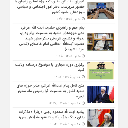
شورای معاونان مدیریت حوزه استان زنجان با
حضور سرپرست دفتر امور اجتماعی و سیاسی
حوزه‌های علمیه کشور
10 تیر 1405 - 11:36
پیام مهم و راهبردی حضرت آیت الله اعرافی
مدیر حوزه‌های علمیه به مناسبت ایام وداع،
بدرقه و تشییع تاریخی پیکر مطهر شهید
حضرت آیت‌الله العظمی امام خامنه‌ای (قدس
سره الشریف)
10 تیر 1405 - 9:45
برگزاری دوره مجازی با موضوع درسنامه ولایت
فقیه
07 تیر 1405 - 12:07
متن کامل پیام آیت‌الله اعرافی مدیر حوزه های
علمیه کشور به مناسبت فرا رسیدن ماه محرم
الحرام
27 خرداد 1405 - 12:38
بیانیه آیت‌الله محمود رجبی دربارۀ «مذاکرات
پایان جنگ با آمریکا و تفاهم‌نامۀ آتش بس»
27 خرداد 1405 - 11:04