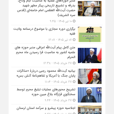
مدیر حوزه‌های علمیه به مناسبت ایام وداع،
بدرقه و تشییع تاریخی پیکر مطهر شهید
حضرت آیت‌الله العظمی امام خامنه‌ای (قدس
سره الشریف)
10 تیر 1405 - 9:45
برگزاری دوره مجازی با موضوع درسنامه ولایت
فقیه
07 تیر 1405 - 12:07
متن کامل پیام آیت‌الله اعرافی مدیر حوزه های
علمیه کشور به مناسبت فرا رسیدن ماه محرم
الحرام
27 خرداد 1405 - 12:38
بیانیه آیت‌الله محمود رجبی دربارۀ «مذاکرات
پایان جنگ با آمریکا و تفاهم‌نامۀ آتش بس»
27 خرداد 1405 - 11:04
تشریح محورهای عملیات تبلیغ محرم توسط
سخنگوی قرارگاه بلاغ مبین حوزه
27 خرداد 1405 - 9:44
اجلاسیه حوزه پیشرو و سرآمد استان لرستان