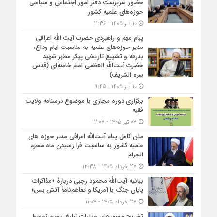
حضور سرپرست دفتر امور اجتماعی و سیاسی
حوزه‌های علمیه کشور
10 تیر 1405 - 11:36
پیام مهم و راهبردی حضرت آیت الله اعرافی
مدیر حوزه‌های علمیه به مناسبت ایام وداع،
بدرقه و تشییع تاریخی پیکر مطهر شهید
حضرت آیت‌الله العظمی امام خامنه‌ای (قدس
سره الشریف)
10 تیر 1405 - 9:45
برگزاری دوره مجازی با موضوع درسنامه ولایت
فقیه
07 تیر 1405 - 12:07
متن کامل پیام آیت‌الله اعرافی مدیر حوزه های
علمیه کشور به مناسبت فرا رسیدن ماه محرم
الحرام
27 خرداد 1405 - 12:38
بیانیه آیت‌الله محمود رجبی دربارۀ «مذاکرات
پایان جنگ با آمریکا و تفاهم‌نامۀ آتش بس»
27 خرداد 1405 - 11:04
تشریح محورهای عملیات تبلیغ محرم توسط