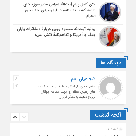
متن کامل پیام آیت‌الله اعرافی مدیر حوزه های
علمیه کشور به مناسبت فرا رسیدن ماه محرم
الحرام
بیانیه آیت‌الله محمود رجبی دربارۀ «مذاکرات پایان
جنگ با آمریکا و تفاهم‌نامۀ آتش بس»
دیدگاه ها
شجاعیان. قم
سلام. ممنون از ابتکار شما خیلی عالیه. کتاب
های رهبری معظم رو جهت مطالعه جوانان
ترویج دهید. با تشکر فراوان
آنچه گذشت
2 هفته قبل