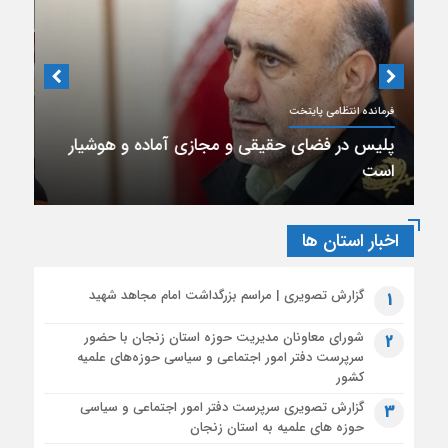
متن کامل پیام آیت‌الله اعرافی مدیر حوزه های علمیه کشور به
مناسبت فرا رسیدن ماه محرم الحرام
1 ماه قبل
بیانیه آیت‌الله محمود رجبی دربارۀ «مذاکرات پایان جنگ با آمریکا
دبیر انجمن داروسازان استان تهران
و تفاهم‌نامۀ آتش بس»
1 ماه قبل
تشریح محورهای عملیات تبلیغ محرم توسط سخنگوی قرارگاه بلاغ
مبین حوزه
حال ناخوش داروخانه‌ها در رویارویی با مشکلات
مالی
اخبار استان ها
گزارش تصویری | مراسم بزرگداشت امام مجاهد شهید
1
شورای معاونان مدیریت حوزه استان زنجان با حضور
2
سرپرست دفتر امور اجتماعی و سیاسی حوزه‌های علمیه
کشور
گزارش تصویری سرپرست دفتر امور اجتماعی و سیاسی
3
حوزه های علمیه به استان زنجان