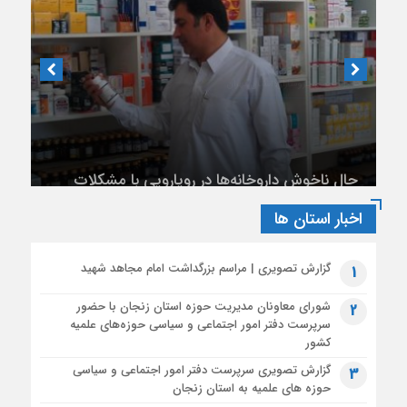
متن کامل پیام آیت‌الله اعرافی مدیر حوزه های علمیه کشور به
مناسبت فرا رسیدن ماه محرم الحرام
1 ماه قبل
بیانیه آیت‌الله محمود رجبی دربارۀ «مذاکرات پایان جنگ با آمریکا
دبیر انجمن داروسازان استان تهران
و تفاهم‌نامۀ آتش بس»
1 ماه قبل
حال ناخوش داروخانه‌ها در رویارویی با مشکلات
تشریح محورهای عملیات تبلیغ محرم توسط سخنگوی قرارگاه بلاغ
مالی
مبین حوزه
اخبار استان ها
گزارش تصویری | مراسم بزرگداشت امام مجاهد شهید
1
شورای معاونان مدیریت حوزه استان زنجان با حضور
2
سرپرست دفتر امور اجتماعی و سیاسی حوزه‌های علمیه
کشور
گزارش تصویری سرپرست دفتر امور اجتماعی و سیاسی
3
حوزه های علمیه به استان زنجان