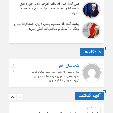
متن کامل پیام آیت‌الله اعرافی مدیر حوزه های
علمیه کشور به مناسبت فرا رسیدن ماه محرم
الحرام
بیانیه آیت‌الله محمود رجبی دربارۀ «مذاکرات پایان
جنگ با آمریکا و تفاهم‌نامۀ آتش بس»
دیدگاه ها
شجاعیان. قم
سلام. ممنون از ابتکار شما خیلی عالیه. کتاب
های رهبری معظم رو جهت مطالعه جوانان
ترویج دهید. با تشکر فراوان
آنچه گذشت
2 هفته قبل