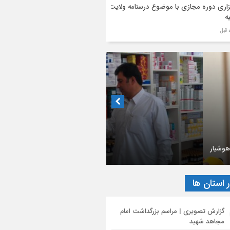
زاری دوره مجازی با موضوع درسنامه ولایت
ه
 کامل پیام آیت‌الله اعرافی مدیر حوزه های
یه کشور به مناسبت فرا رسیدن ماه محرم
رام
نیه آیت‌الله محمود رجبی دربارۀ «مذاکرات
ان جنگ با آمریکا و تفاهم‌نامۀ آتش بس»
جمن داروسازان استان تهران
یح محورهای عملیات تبلیغ محرم توسط
گوی قرارگاه بلاغ مبین حوزه
اخوش داروخانه‌ها در رویارویی با مشکلات
ر استان ها
گزارش تصویری | مراسم بزرگداشت امام
مجاهد شهید