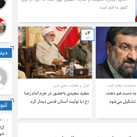
کشور ما لازم است.
04
دی
دیدگ
روزی کارشناس مسئول
...
یجی
سلام خیلی خوبه ولی ای کاش
شرکت برای عموم آزادبودوفقط
سلام متاسفانه خیر
مصلحت نظام گفت:
قرآن و فعالیت های دینی
مختص حوزه نبود.
به‌ دست هم دهند،
مجید مجیدی باحضور در حرم امام رضا
ی تشکیل می‌شود
(ع) با تولیت آستان قدس دیدار کرد
آنچ
2 هفته قبل
گزا
شه