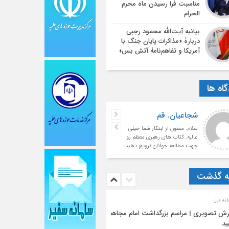
مناسبت فرا رسیدن ماه محرم
الحرام
بیانیه آیت‌الله محمود رجبی
دربارۀ «مذاکرات پایان جنگ با
آمریکا و تفاهم‌نامۀ آتش بس»
اه ها
شجاعیان. قم
سلام. ممنون از ابتکار شما خیلی
عالیه. کتاب های رهبری معظم رو
جهت مطالعه جوانان ترویج دهید.
با تشکر فراوان
ه گذشت
رش تصویری | مراسم بزرگداشت امام مجاهد
ید