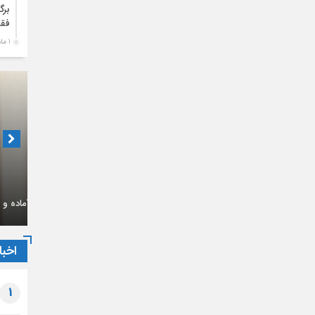
برگ
فقی
1 ماه قبل
متن
علم
الح
1 ماه قبل
بیا
پای
1 ماه قبل
دبیر ان
تشر
سخن
حال ن
مالی
اخبا
1