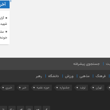
آخری
گزا
شهید
سلس
خونخو
یت
جستجوی پیشرفته
فرهنگ
مذهبی
ورزش
دانشگاه
رهبر
تهران
تولید
جشنواره
حوزه علمیه
خبر
خبری