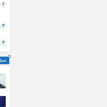
2
3
4
سیا