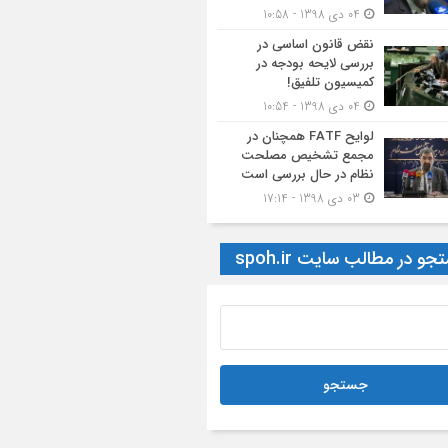
04 دی 1398 - 10:58
نقض قانون اساسی در
بررسی لایحه بودجه در
کمیسیون تلفیق!
04 دی 1398 - 10:54
لوایح FATF همچنان در
مجمع تشخیص مصلحت
نظام در حال بررسی است
03 دی 1398 - 17:14
و در مطالب سایت spoh.ir