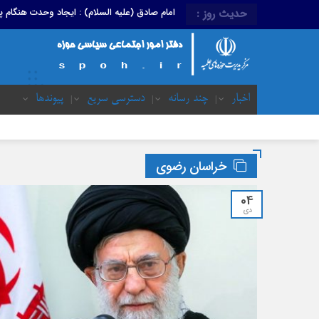
امام صادق (علیه السلام) : ایجاد وحدت هنگام
حدیث روز :
اخبار
چند رسانه
دسترسی سریع
پیوندها
خراسان رضوی
04
دی