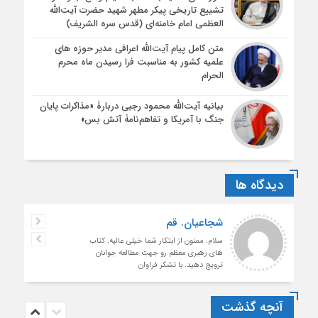
تشییع تاریخی پیکر مطهر شهید حضرت آیت‌الله
العظمی امام خامنه‌ای (قدس سره الشریف)
متن کامل پیام آیت‌الله اعرافی مدیر حوزه های
علمیه کشور به مناسبت فرا رسیدن ماه محرم
الحرام
بیانیه آیت‌الله محمود رجبی دربارۀ «مذاکرات پایان
جنگ با آمریکا و تفاهم‌نامۀ آتش بس»
دیدگاه ها
شجاعیان. قم
سلام. ممنون از ابتکار شما خیلی عالیه. کتاب
های رهبری معظم رو جهت مطالعه جوانان
ترویج دهید. با تشکر فراوان
آنچه گذشت