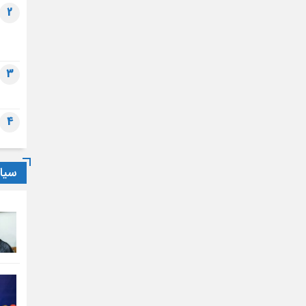
2
3
4
سیا