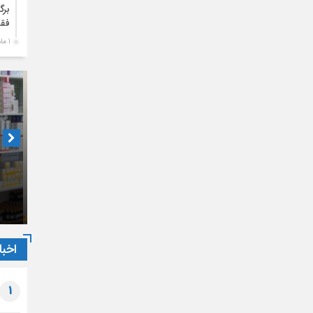
برگ
فقی
1 ماه قبل
متن
علم
الح
1 ماه قبل
بیا
پای
1 ماه قبل
دبیر ان
تشر
سخن
حال ن
مالی
اخبا
1