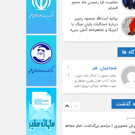
مناسبت فرا رسیدن ماه محرم
الحرام
بیانیه آیت‌الله محمود رجبی
دربارۀ «مذاکرات پایان جنگ با
آمریکا و تفاهم‌نامۀ آتش بس»
اه ها
شجاعیان. قم
سلام. ممنون از ابتکار شما خیلی
عالیه. کتاب های رهبری معظم رو
جهت مطالعه جوانان ترویج دهید.
با تشکر فراوان
ه گذشت
رش تصویری | مراسم بزرگداشت امام مجاهد
ید