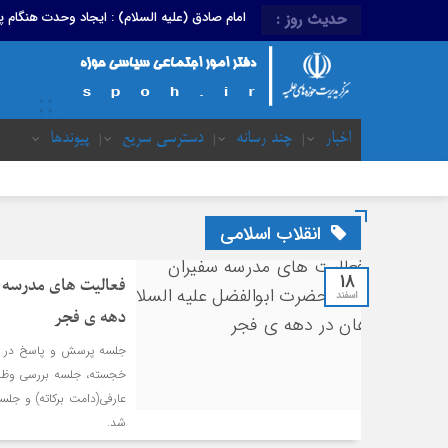
امام صادق (علیه السلام) : ایجاد وحدت هنگام
حدیث روز :
اخبار
چند رسانه
دسترسی سریع
پیوندها
انقلاب اسلامی
18
فعالیت های مدرسه 
اسفند
دهه ی فجر
جلسه پرسش و پاسخ در مو
خجسته، جلسه بررسی وظایف 
عارفی(دامت برکاته) و جلسه
شد.