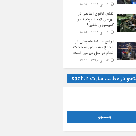
04 دی 1398 - 10:58
نقض قانون اساسی در
بررسی لایحه بودجه در
کمیسیون تلفیق!
04 دی 1398 - 10:54
لوایح FATF همچنان در
مجمع تشخیص مصلحت
نظام در حال بررسی است
03 دی 1398 - 17:14
و در مطالب سایت spoh.ir