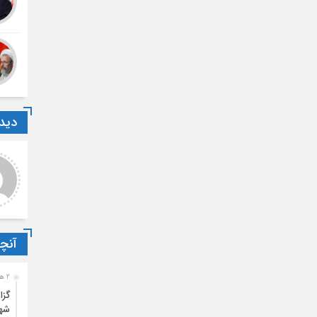
دیدگ
روزی کارشناس مسئول
...
یجی
سلام خیلی خوبه ولی ای کاش
شرکت برای عموم آزادبودوفقط
سلام متاسفانه خیر
مختص حوزه نبود.
آنچ
2 هفته قبل
گزا
شه