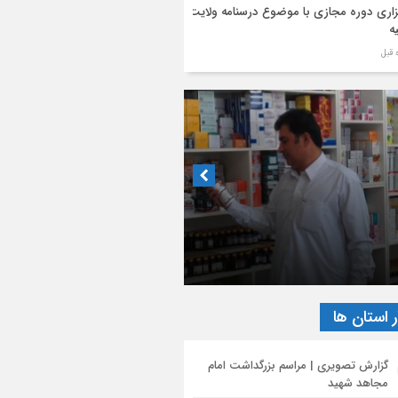
زاری دوره مجازی با موضوع درسنامه ولایت
ه
 کامل پیام آیت‌الله اعرافی مدیر حوزه های
یه کشور به مناسبت فرا رسیدن ماه محرم
رام
نیه آیت‌الله محمود رجبی دربارۀ «مذاکرات
ان جنگ با آمریکا و تفاهم‌نامۀ آتش بس»
جمن داروسازان استان تهران
یح محورهای عملیات تبلیغ محرم توسط
گوی قرارگاه بلاغ مبین حوزه
اخوش داروخانه‌ها در رویارویی با مشکلات
ر استان ها
گزارش تصویری | مراسم بزرگداشت امام
مجاهد شهید