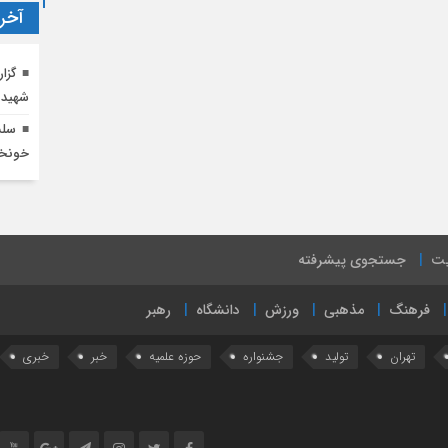
آخری
گزا
شهید
سلس
خونخو
یت
جستجوی پیشرفته
فرهنگ
مذهبی
ورزش
دانشگاه
رهبر
تهران
تولید
جشنواره
حوزه علمیه
خبر
خبری