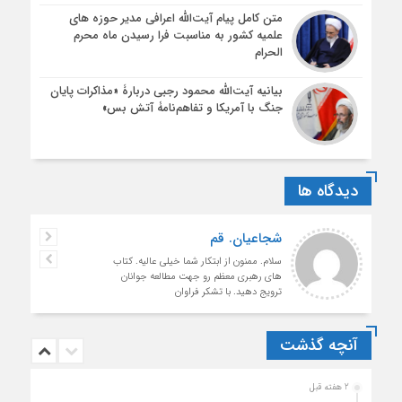
متن کامل پیام آیت‌الله اعرافی مدیر حوزه های
علمیه کشور به مناسبت فرا رسیدن ماه محرم
الحرام
بیانیه آیت‌الله محمود رجبی دربارۀ «مذاکرات پایان
جنگ با آمریکا و تفاهم‌نامۀ آتش بس»
دیدگاه ها
شجاعیان. قم
سلام. ممنون از ابتکار شما خیلی عالیه. کتاب
های رهبری معظم رو جهت مطالعه جوانان
ترویج دهید. با تشکر فراوان
آنچه گذشت
2 هفته قبل