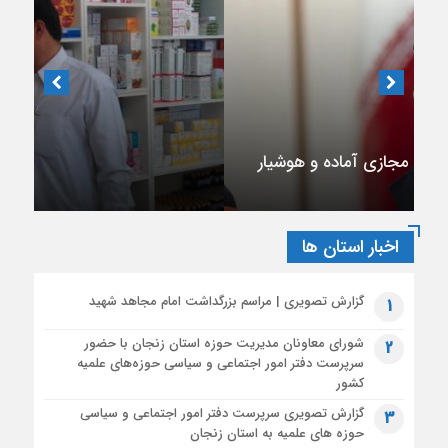
متن کامل پیام آیت‌الله اعرافی مدیر حوزه های علمیه کشور به
مناسبت فرا رسیدن ماه محرم الحرام
1 ماه قبل
بیانیه آیت‌الله محمود رجبی دربارۀ «مذاکرات پایان جنگ با آمریکا
دبیر انجمن داروسازان استان تهران
و تفاهم‌نامۀ آتش بس»
1 ماه قبل
حال ناخوش داروخانه‌ها در رویارویی با مشکلات
تشریح محورهای عملیات تبلیغ محرم توسط سخنگوی قرارگاه بلاغ
مالی
مبین حوزه
اخبار استان ها
گزارش تصویری | مراسم بزرگداشت امام مجاهد شهید
1
شورای معاونان مدیریت حوزه استان زنجان با حضور
2
سرپرست دفتر امور اجتماعی و سیاسی حوزه‌های علمیه
کشور
گزارش تصویری سرپرست دفتر امور اجتماعی و سیاسی
3
حوزه های علمیه به استان زنجان