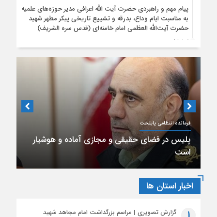
پیام مهم و راهبردی حضرت آیت الله اعرافی مدیر حوزه‌های علمیه
به مناسبت ایام وداع، بدرقه و تشییع تاریخی پیکر مطهر شهید
حضرت آیت‌الله العظمی امام خامنه‌ای (قدس سره الشریف)
1 ماه قبل
برگزاری دوره مجازی با موضوع درسنامه ولایت فقیه
1 ماه قبل
متن کامل پیام آیت‌الله اعرافی مدیر حوزه های علمیه کشور به
مناسبت فرا رسیدن ماه محرم الحرام
1 ماه قبل
بیانیه آیت‌الله محمود رجبی دربارۀ «مذاکرات پایان جنگ با آمریکا
دبیر انجمن داروسازان استان تهران
و تفاهم‌نامۀ آتش بس»
1 ماه قبل
تشریح محورهای عملیات تبلیغ محرم توسط سخنگوی قرارگاه بلاغ
مبین حوزه
حال ناخوش داروخانه‌ها در رویارویی با مشکلات
مالی
اخبار استان ها
گزارش تصویری | مراسم بزرگداشت امام مجاهد شهید
1