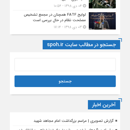
04 دی 1398 - 10:54
لوایح FATF همچنان در مجمع تشخیص
مصلحت نظام در حال بررسی است
03 دی 1398 - 17:14
جستجو در مطالب سایت spoh.ir
آخرین اخبار
گزارش تصویری | مراسم بزرگداشت امام مجاهد شهید