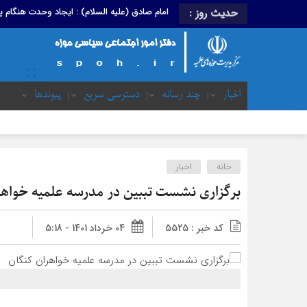
امام صادق (علیه السلام) : ایجاد وحدت هنگام
حدیث روز :
اخبار
چند رسانه
دسترسی سریع
پیوندها
خانه
اخبار
برگزاری نشست تببین در مدرسه علمیه خواهر
کد خبر : 5525
04 خرداد 1401 - 5:18