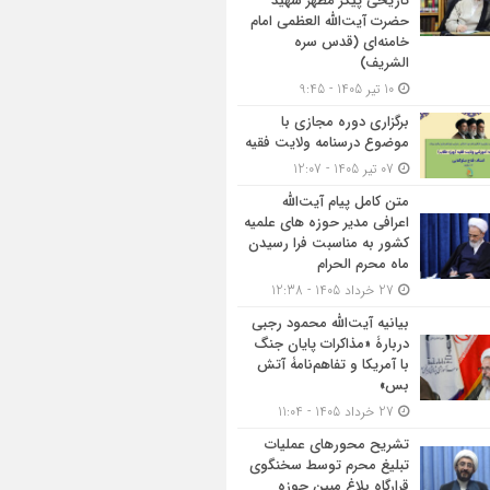
تاریخی پیکر مطهر شهید
حضرت آیت‌الله العظمی امام
خامنه‌ای (قدس سره
الشریف)
10 تیر 1405 - 9:45
برگزاری دوره مجازی با
موضوع درسنامه ولایت فقیه
07 تیر 1405 - 12:07
متن کامل پیام آیت‌الله
اعرافی مدیر حوزه های علمیه
کشور به مناسبت فرا رسیدن
ماه محرم الحرام
27 خرداد 1405 - 12:38
بیانیه آیت‌الله محمود رجبی
دربارۀ «مذاکرات پایان جنگ
با آمریکا و تفاهم‌نامۀ آتش
بس»
27 خرداد 1405 - 11:04
تشریح محورهای عملیات
تبلیغ محرم توسط سخنگوی
قرارگاه بلاغ مبین حوزه