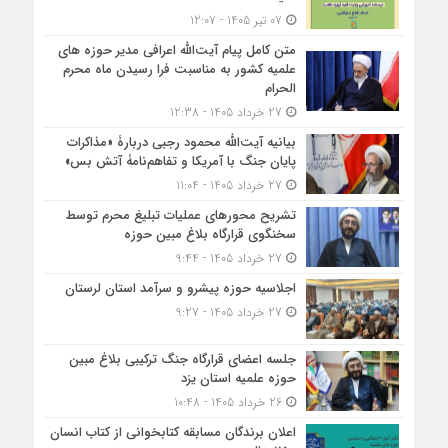
07 تیر 1405 - 12:07
متن کامل پیام آیت‌الله اعرافی مدیر حوزه های
علمیه کشور به مناسبت فرا رسیدن ماه محرم
الحرام
27 خرداد 1405 - 12:38
بیانیه آیت‌الله محمود رجبی دربارۀ «مذاکرات
پایان جنگ با آمریکا و تفاهم‌نامۀ آتش بس»
27 خرداد 1405 - 11:04
تشریح محورهای عملیات تبلیغ محرم توسط
سخنگوی قرارگاه بلاغ مبین حوزه
27 خرداد 1405 - 9:44
اجلاسیه حوزه پیشرو و سرآمد استان لرستان
27 خرداد 1405 - 9:27
جلسه اعضای قرارگاه جنگ ترکیبی بلاغ مبین
حوزه علمیه استان یزد
26 خرداد 1405 - 10:48
اعلان برندگان مسابقه کتابخوانی از کتاب انسان