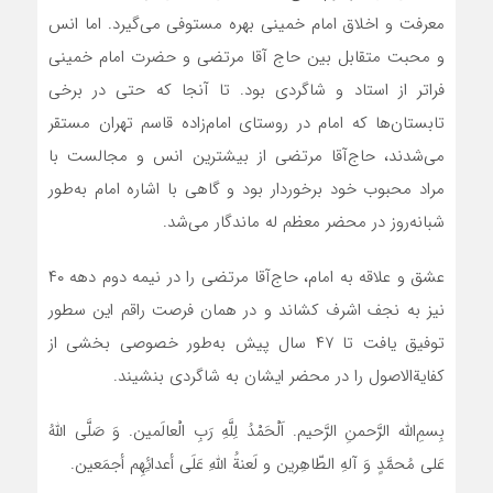
معرفت و اخلاق امام خمینی بهره مستوفی می‌گیرد. اما انس
و محبت متقابل بین حاج آقا مرتضی و حضرت امام خمینی
فراتر از استاد و شاگردی بود. تا آنجا که حتی در برخی
تابستان‌ها که امام در روستای امام‌زاده قاسم تهران مستقر
می‌شدند، حاج‌آقا مرتضی از بیشترین انس و مجالست با
مراد محبوب خود برخوردار بود و گاهی با اشاره امام به‌طور
شبانه‌روز در محضر معظم له ماندگار می‌شد.
عشق و علاقه به امام، حاج‌آقا مرتضی را در نیمه دوم دهه ۴۰
نیز به نجف اشرف کشاند و در همان فرصت راقم این سطور
توفیق یافت تا ۴۷ سال پیش به‌طور خصوصی بخشی از
کفایةالاصول را در محضر ایشان به شاگردی بنشیند.
بِسمِ‌اللّه الرَّحمنِ الرَّحیم. اَلْحَمْدُ لِلَّهِ رَبِ الْعالَمین. وَ صَلَّی اللهُ
عَلی مُحمَّدٍ وَ آلهِ الطّاهِرین و لَعنةُ اللهِ عَلَی أعدائِهِم أجمَعین.