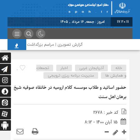
17:20:11
امروز : جمعه, ۱۶ مرداد , ۱۴۰۵
گزارش تصویری | مراسم بزرگداشت امام مجاهد شهید
خانه
آذربایجان غربی
اخبار
تجمعات
0
و همایش ها
مدیریت برنامه ریزی ترویجی
حضور اساتید و طلاب موسسه کلام ارومیه در خانقاه صوفیه شیخ
برهان اهل سنت
کد خبر : 2678
15 آبان 1400 - 8:12