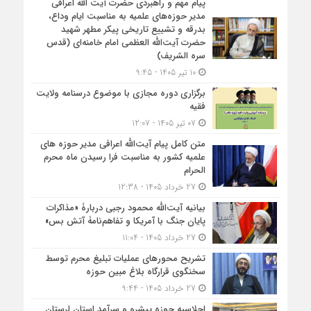
پیام مهم و راهبردی حضرت آیت الله اعرافی
مدیر حوزه‌های علمیه به مناسبت ایام وداع،
بدرقه و تشییع تاریخی پیکر مطهر شهید
حضرت آیت‌الله العظمی امام خامنه‌ای (قدس
سره الشریف)
10 تیر 1405 - 9:45
برگزاری دوره مجازی با موضوع درسنامه ولایت
فقیه
07 تیر 1405 - 12:07
متن کامل پیام آیت‌الله اعرافی مدیر حوزه های
علمیه کشور به مناسبت فرا رسیدن ماه محرم
الحرام
27 خرداد 1405 - 12:38
بیانیه آیت‌الله محمود رجبی دربارۀ «مذاکرات
پایان جنگ با آمریکا و تفاهم‌نامۀ آتش بس»
27 خرداد 1405 - 11:04
تشریح محورهای عملیات تبلیغ محرم توسط
سخنگوی قرارگاه بلاغ مبین حوزه
27 خرداد 1405 - 9:44
اجلاسیه حوزه پیشرو و سرآمد استان لرستان