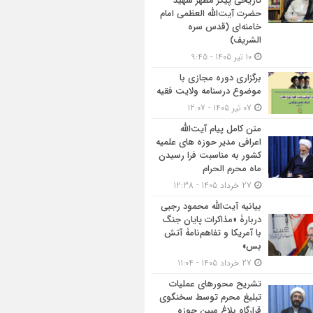
تاریخی پیکر مطهر شهید
حضرت آیت‌الله العظمی امام
خامنه‌ای (قدس سره
الشریف)
10 تیر 1405 - 9:45
برگزاری دوره مجازی با
موضوع درسنامه ولایت فقیه
07 تیر 1405 - 12:07
متن کامل پیام آیت‌الله
اعرافی مدیر حوزه های علمیه
کشور به مناسبت فرا رسیدن
ماه محرم الحرام
27 خرداد 1405 - 12:38
بیانیه آیت‌الله محمود رجبی
دربارۀ «مذاکرات پایان جنگ
با آمریکا و تفاهم‌نامۀ آتش
بس»
27 خرداد 1405 - 11:04
تشریح محورهای عملیات
تبلیغ محرم توسط سخنگوی
قرارگاه بلاغ مبین حوزه