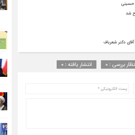
ن حسینی
ح شد
آقای دکتر شعرباف
تظار بررسی : 0
انتشار یافته : 0