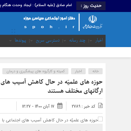
امام صادق (علیه السلام) : ایجاد وحدت هنگام
حدیث روز :
اخبار
چند رسانه
دسترسی سریع
پیوندها
خانه
اخبار
کمیته و کارگروه های پیشگیری و درمان
حوزه های علمیّه در حال کاهش آسیب های ا
ارگانهای مختلف هستند
کد خبر : 2789
17 آبان 1400 - 12:27