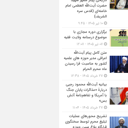
تاریخی پیکر مطهر شهید
حضرت آیت‌الله العظمی امام
خامنه‌ای (قدس سره
الشریف)
10 تیر 1405 - 9:45
برگزاری دوره مجازی با
موضوع درسنامه ولایت فقیه
07 تیر 1405 - 12:07
متن کامل پیام آیت‌الله
اعرافی مدیر حوزه های علمیه
کشور به مناسبت فرا رسیدن
ماه محرم الحرام
27 خرداد 1405 - 12:38
بیانیه آیت‌الله محمود رجبی
دربارۀ «مذاکرات پایان جنگ
با آمریکا و تفاهم‌نامۀ آتش
بس»
27 خرداد 1405 - 11:04
تشریح محورهای عملیات
تبلیغ محرم توسط سخنگوی
قرارگاه بلاغ مبین حوزه