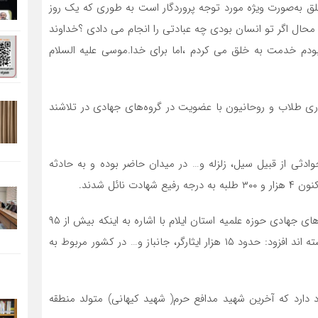
 به‌صورت ویژه مورد توجه پروردگار است به طوری که یک روز
محال اگر تو انسان بودی چه عبادتی را انجام می دادی ؟خداوند
دم خدمت به خلق می کردم ،اما برای خدا.موسی علیه السلام
ی طلاب و روحانیون با عضویت در گروه‌های جهادی در تلاشند
دثی از قبیل سیل، زلزله و… در میدان حاضر بوده و به حادثه
ائل شدند.
معاون امور طلاب، مسئول دفتر اجتماعی و سیاسی و گروه های جهادی حوزه علمیه استان ایلام با اشاره به اینکه بیش از ۹۵
درصد طلاب و روحانیون در میادین جنگ و جهاد حضور داشته اند افزود: حدود ۱۵ هزار ایثارگر، جانباز و… در کشور مربوط به
 استان ایلام وجود دارد که آخرین شهید مدافع حرم( شهید کیهانی) متولد منطقه