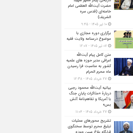
تاریخی پیکر مطهر شهید
حضرت آیت‌الله العظمی امام
خامنه‌ای (قدس سره
الشریف)
10 تیر 1405 - 9:45
برگزاری دوره مجازی با
موضوع درسنامه ولایت فقیه
07 تیر 1405 - 12:07
متن کامل پیام آیت‌الله
اعرافی مدیر حوزه های علمیه
کشور به مناسبت فرا رسیدن
ماه محرم الحرام
27 خرداد 1405 - 12:38
بیانیه آیت‌الله محمود رجبی
دربارۀ «مذاکرات پایان جنگ
با آمریکا و تفاهم‌نامۀ آتش
بس»
27 خرداد 1405 - 11:04
تشریح محورهای عملیات
تبلیغ محرم توسط سخنگوی
قرارگاه بلاغ مبین حوزه