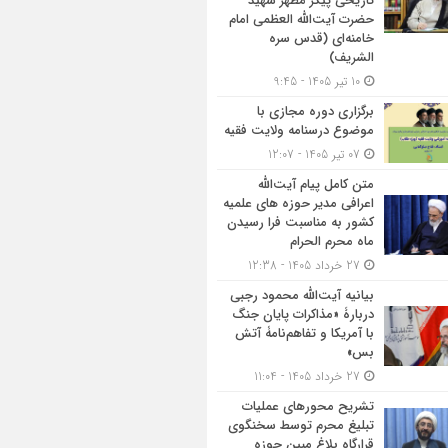
تاریخی پیکر مطهر شهید
حضرت آیت‌الله العظمی امام
خامنه‌ای (قدس سره
الشریف)
10 تیر 1405 - 9:45
برگزاری دوره مجازی با
موضوع درسنامه ولایت فقیه
07 تیر 1405 - 12:07
متن کامل پیام آیت‌الله
اعرافی مدیر حوزه های علمیه
کشور به مناسبت فرا رسیدن
ماه محرم الحرام
27 خرداد 1405 - 12:38
بیانیه آیت‌الله محمود رجبی
دربارۀ «مذاکرات پایان جنگ
با آمریکا و تفاهم‌نامۀ آتش
بس»
27 خرداد 1405 - 11:04
تشریح محورهای عملیات
تبلیغ محرم توسط سخنگوی
قرارگاه بلاغ مبین حوزه