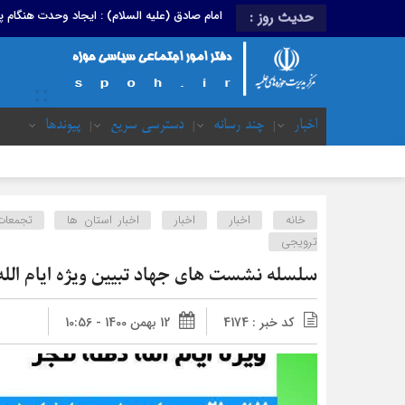
امام صادق (علیه السلام) : ایجاد وحدت هنگام
حدیث روز :
اخبار
چند رسانه
دسترسی سریع
پیوندها
خانه
اخبار
اخبار
اخبار استان ها
تجمعات
ترویجی
سلسله نشست های جهاد تبیین ویژه ایام الله ده
کد خبر : 4174
12 بهمن 1400 - 10:56