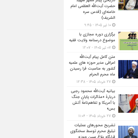
تاریخی پیکر مطهر شهید
حضرت آیت‌الله العظمی امام
خامنه‌ای (قدس سره
الشریف)
10 تیر 1405 - 9:45
برگزاری دوره مجازی با
موضوع درسنامه ولایت فقیه
07 تیر 1405 - 12:07
متن کامل پیام آیت‌الله
اعرافی مدیر حوزه های علمیه
کشور به مناسبت فرا رسیدن
ماه محرم الحرام
27 خرداد 1405 - 12:38
بیانیه آیت‌الله محمود رجبی
دربارۀ «مذاکرات پایان جنگ
با آمریکا و تفاهم‌نامۀ آتش
بس»
27 خرداد 1405 - 11:04
تشریح محورهای عملیات
تبلیغ محرم توسط سخنگوی
قرارگاه بلاغ مبین حوزه