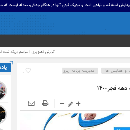
 پیدایش اختلاف، و تباهی امت و نزدیک کردن آنها در هنگام جدائی، صدقه ایست که خد
گزارش تصویری | مراسم بزرگداشت امام مجاهد شه
یاد
 و همایش ها
مدیریت برنامه ریزی
0
ه فجر1400