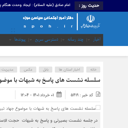
امام صادق (علیه السلام) : ایجاد وحدت هنگام
حدیث روز :
اخبار
چند رسانه
دسترسی سریع
پیوندها
خانه
اخبار استان ها
بابل
عکس
مدیریت ب
سلسله نشست های پاسخ به شبهات با موضوع
کد خبر : 5419
01 خرداد 1401 - 12:04
در جلسه نشست بصیرتی و پاسخ به شبهات حجت الاسلام و