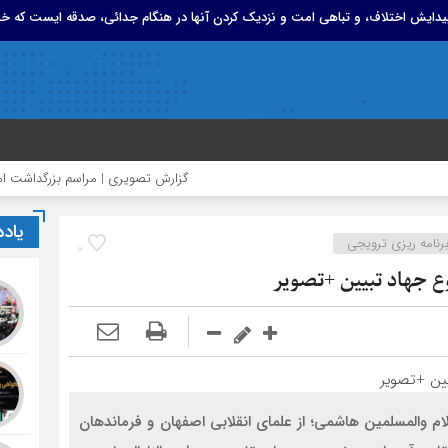
 پیدایش اختلاف، و تباهی امت و نزدیک کردن آنها در هنگام جدائی، صدقه ایست که خد
گزارش تصویری | مراسم بزرگداشت امام مجاهد 
یاد
رنامه ریزی ترویجی
0
 جهاد تبیین +تصویر
المسلمین هاشمی؛ از علمای انقلابی اصفهان و فرماندهان