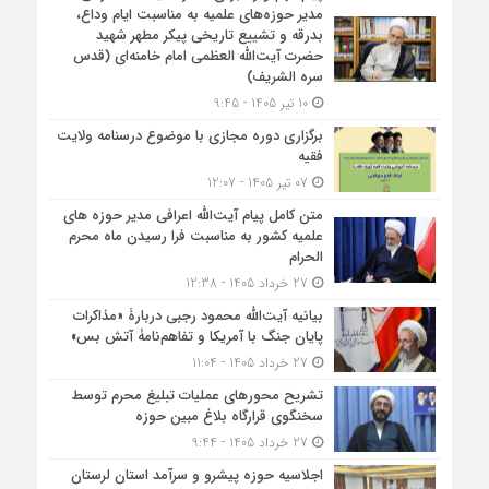
مدیر حوزه‌های علمیه به مناسبت ایام وداع،
بدرقه و تشییع تاریخی پیکر مطهر شهید
حضرت آیت‌الله العظمی امام خامنه‌ای (قدس
سره الشریف)
10 تیر 1405 - 9:45
برگزاری دوره مجازی با موضوع درسنامه ولایت
فقیه
07 تیر 1405 - 12:07
متن کامل پیام آیت‌الله اعرافی مدیر حوزه های
علمیه کشور به مناسبت فرا رسیدن ماه محرم
الحرام
27 خرداد 1405 - 12:38
بیانیه آیت‌الله محمود رجبی دربارۀ «مذاکرات
پایان جنگ با آمریکا و تفاهم‌نامۀ آتش بس»
27 خرداد 1405 - 11:04
تشریح محورهای عملیات تبلیغ محرم توسط
سخنگوی قرارگاه بلاغ مبین حوزه
27 خرداد 1405 - 9:44
اجلاسیه حوزه پیشرو و سرآمد استان لرستان