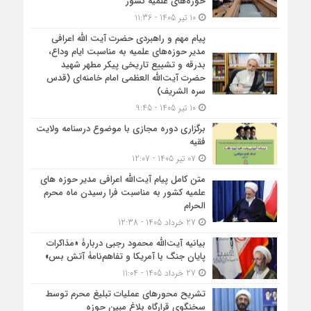
حوزه‌های علمیه کشور
10 تیر 1405 - 11:36
پیام مهم و راهبردی حضرت آیت الله اعرافی
مدیر حوزه‌های علمیه به مناسبت ایام وداع،
بدرقه و تشییع تاریخی پیکر مطهر شهید
حضرت آیت‌الله العظمی امام خامنه‌ای (قدس
سره الشریف)
10 تیر 1405 - 9:45
برگزاری دوره مجازی با موضوع درسنامه ولایت
فقیه
07 تیر 1405 - 12:07
متن کامل پیام آیت‌الله اعرافی مدیر حوزه های
علمیه کشور به مناسبت فرا رسیدن ماه محرم
الحرام
27 خرداد 1405 - 12:38
بیانیه آیت‌الله محمود رجبی دربارۀ «مذاکرات
پایان جنگ با آمریکا و تفاهم‌نامۀ آتش بس»
27 خرداد 1405 - 11:04
تشریح محورهای عملیات تبلیغ محرم توسط
سخنگوی قرارگاه بلاغ مبین حوزه