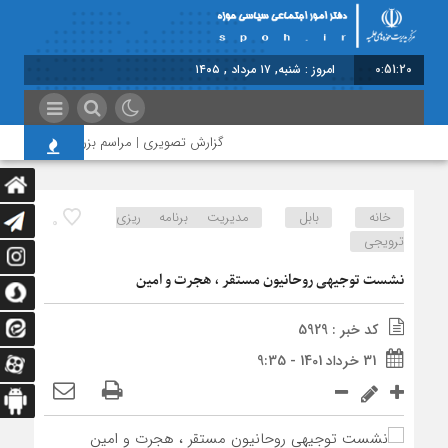
0:51:21
امروز : شنبه, ۱۷ مرداد , ۱۴۰۵
گزارش تصویری | مراسم بزرگداشت امام مجاهد
خانه
بابل
مدیریت برنامه ریزی
0
ترویجی
نشست توجیهی روحانیون مستقر ، هجرت و امین
کد خبر : 5929
31 خرداد 1401 - 9:35