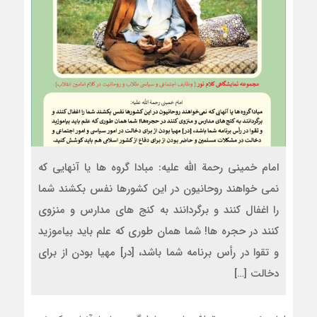
امام خمینی رحمة الله علیه: مبادا گروه ها يا آنهايى كه
نمى‏ خواهند روحانيون در اين كشورها نفس بكشند شما
را اغفال كنند و برگردانند به كنج هاى مدارس و منزوى
كنند در حجره ‏ها! شما همان طورى كه علم بايد بياموزيد
و تقوا در رأس برنامه شما باشد، [در] مهيا بودن از براى
دخالت […]