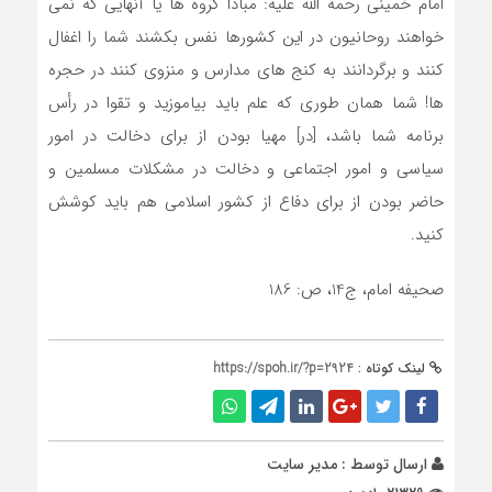
امام خمینی رحمة الله علیه: مبادا گروه ها يا آنهايى كه نمى‏
خواهند روحانيون در اين كشورها نفس بكشند شما را اغفال
كنند و برگردانند به كنج هاى مدارس و منزوى كنند در حجره
‏ها! شما همان طورى كه علم بايد بياموزيد و تقوا در رأس
برنامه شما باشد، [در] مهيا بودن از براى دخالت در امور
سياسى و امور اجتماعى و دخالت در مشكلات مسلمين و
حاضر بودن از براى دفاع از كشور اسلامى هم بايد كوشش
كنيد.
صحيفه امام، ج‏14، ص: 186
لینک کوتاه :
https://spoh.ir/?p=2924
ارسال توسط :
مدیر سایت