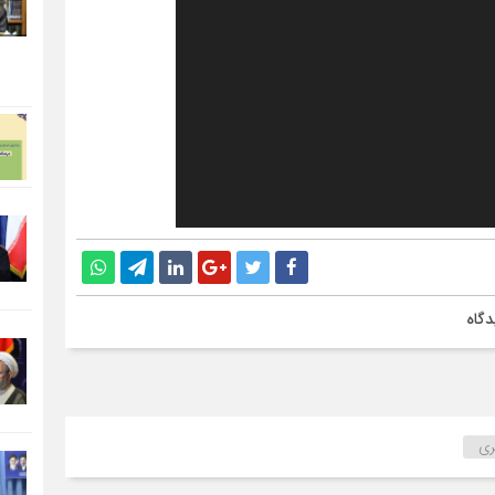
دگاه
ری