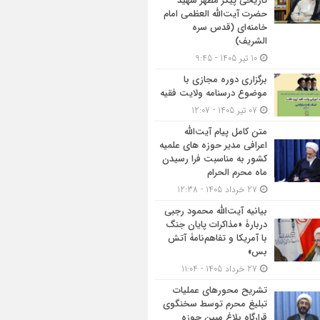
تاریخی پیکر مطهر شهید
حضرت آیت‌الله العظمی امام
خامنه‌ای (قدس سره
الشریف)
10 تیر 1405 - 9:45
برگزاری دوره مجازی با
موضوع درسنامه ولایت فقیه
07 تیر 1405 - 12:07
متن کامل پیام آیت‌الله
اعرافی مدیر حوزه های علمیه
کشور به مناسبت فرا رسیدن
ماه محرم الحرام
27 خرداد 1405 - 12:38
بیانیه آیت‌الله محمود رجبی
دربارۀ «مذاکرات پایان جنگ
با آمریکا و تفاهم‌نامۀ آتش
بس»
27 خرداد 1405 - 11:04
تشریح محورهای عملیات
تبلیغ محرم توسط سخنگوی
قرارگاه بلاغ مبین حوزه