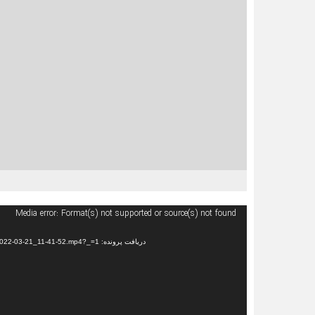
Media error: Format(s) not supported or source(s) not found
دریافت پرونده: https://old.old.spoh.ir/wp-content/uploads/2022/03/video_2022-03-21_11-41-52.mp4?_=1