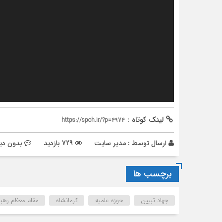
لینک کوتاه :
https://spoh.ir/?p=4974
ارسال توسط :
مدیر سایت
729 بازدید
بدون دی
برچسب ها
جهاد تبیین
حوزه علمیه
کرمانشاه
مقام معظم رهب