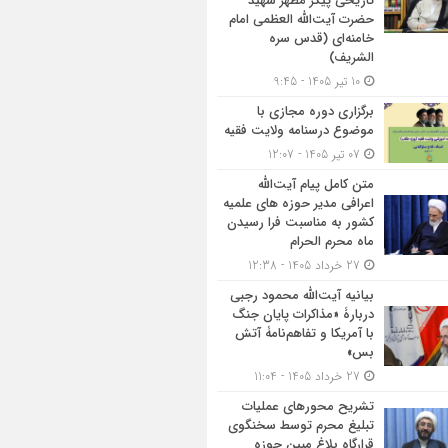
تاریخی پیکر مطهر شهید
حضرت آیت‌الله العظمی امام
خامنه‌ای (قدس سره
الشریف)
10 تیر 1405 - 9:45
برگزاری دوره مجازی با
موضوع درسنامه ولایت فقیه
07 تیر 1405 - 12:07
متن کامل پیام آیت‌الله
اعرافی مدیر حوزه های علمیه
کشور به مناسبت فرا رسیدن
ماه محرم الحرام
27 خرداد 1405 - 12:38
بیانیه آیت‌الله محمود رجبی
دربارۀ «مذاکرات پایان جنگ
با آمریکا و تفاهم‌نامۀ آتش
بس»
27 خرداد 1405 - 11:04
تشریح محورهای عملیات
تبلیغ محرم توسط سخنگوی
قرارگاه بلاغ مبین حوزه