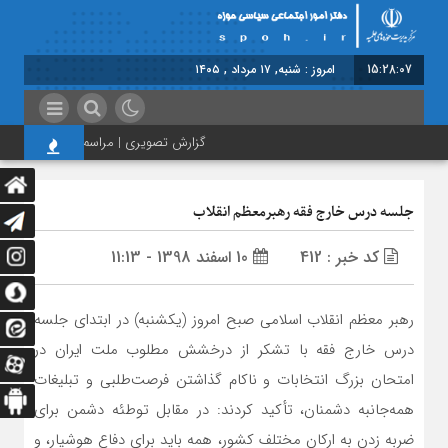
15:28:07
امروز : شنبه, ۱۷ مرداد , ۱۴۰۵
گزارش تصویری | مراسم بزرگداشت امام مج
جلسه درس خارج فقه رهبرمعظم انقلاب
کد خبر : 412
10 اسفند 1398 - 11:13
رهبر معظم انقلاب اسلامی صبح امروز (یکشنبه) در ابتدای جلسه
درس خارج فقه با تشکر از درخشش مطلوب ملت ایران در
امتحان بزرگ انتخابات و ناکام گذاشتن فرصت‌طلبی و تبلیغات
همه‌جانبه دشمنان، تأکید کردند: در مقابل توطئه دشمن برای
ضربه زدن به ارکان مختلف کشور، همه باید برای دفاع هوشیار، و